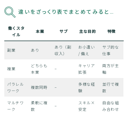
違いをざっくり表でまとめてみると…
働くスタ
本業
サブ
主な目的
特徴
イル
あり（副
お小遣い
サブ的な
副業
あり
収入）
/ 備え
仕事
どちらも
キャリア
両方が主
複業
–
本業
拡張
軸
パラレル
多様な経
並行で複
複数同時
–
ワーク
験
数
マルチワ
柔軟に複
スキル×
自由な組
–
ーク
数
安定
み合わせ